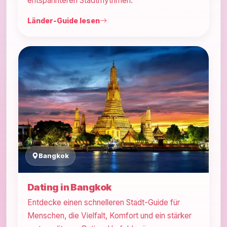
entspannteren Stadtrhythmen.
Länder-Guide lesen
Bangkok
Dating in Bangkok
Entdecke einen schnelleren Stadt-Guide für
Menschen, die Vielfalt, Komfort und ein stärker