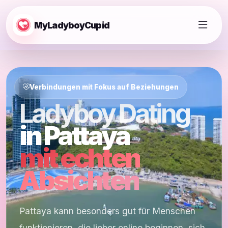
MyLadyboyCupid
Verbindungen mit Fokus auf Beziehungen
Ladyboy Dating
in Pattaya
mit echten
Absichten
Pattaya kann besonders gut für Menschen
funktionieren, die lieber online beginnen, sich