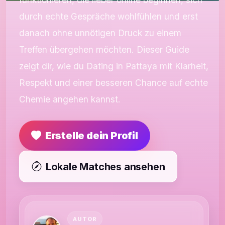
durch echte Gespräche wohlfühlen und erst
danach ohne unnötigen Druck zu einem
Treffen übergehen möchten. Dieser Guide
zeigt dir, wie du Dating in Pattaya mit Klarheit,
Respekt und einer besseren Chance auf echte
Chemie angehen kannst.
Erstelle dein Profil
Lokale Matches ansehen
AUTOR