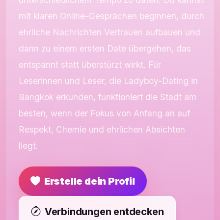
mit klaren Online-Gesprächen beginnen, durch
ehrliche Nachrichten Vertrauen aufbauen und
dann zu einem ersten Date übergehen, das
entspannt statt überstürzt wirkt. Für
Leserinnen und Leser, die Ladyboy-Dating in
Bangkok erkunden, funktioniert die Stadt am
besten, wenn der Fokus von Anfang an auf
Respekt, Chemie und ehrlichen Absichten
liegt.
Erstelle dein Profil
Verbindungen entdecken