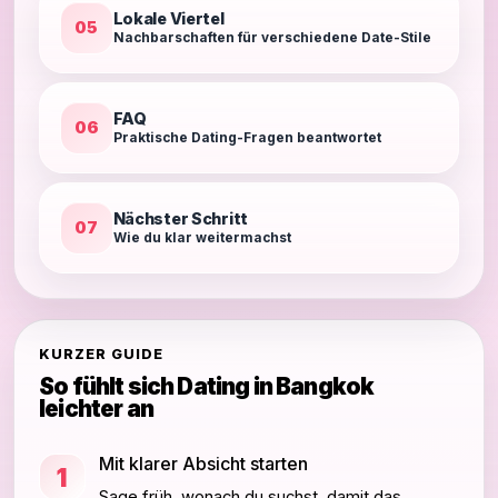
Lokale Viertel
05
Nachbarschaften für verschiedene Date-Stile
FAQ
06
Praktische Dating-Fragen beantwortet
Nächster Schritt
07
Wie du klar weitermachst
KURZER GUIDE
So fühlt sich Dating in Bangkok
leichter an
Mit klarer Absicht starten
1
Sage früh, wonach du suchst, damit das