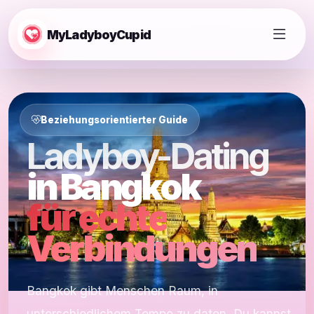
MyLadyboyCupid
Beziehungsorientierter Guide
Ladyboy-Dating
in Bangkok
für echte
Verbindungen
Bangkok gibt Menschen Raum, in
unterschiedlichem Tempo zu daten. Du kannst