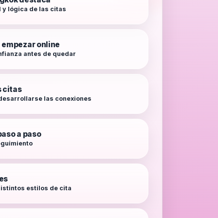
 y lógica de las citas
 empezar online
nfianza antes de quedar
 citas
esarrollarse las conexiones
paso a paso
seguimiento
es
istintos estilos de cita