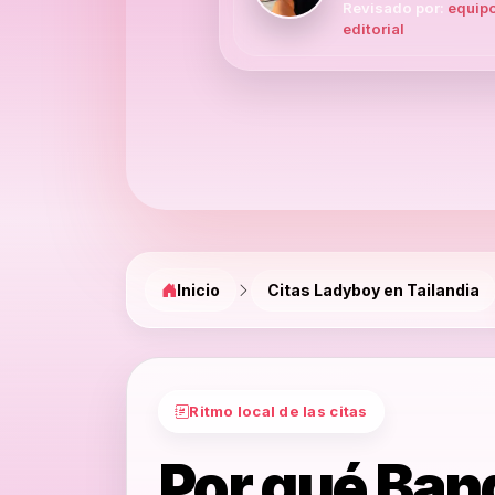
Revisado por:
equip
editorial
Inicio
Citas Ladyboy en Tailandia
Ritmo local de las citas
Por qué Ban