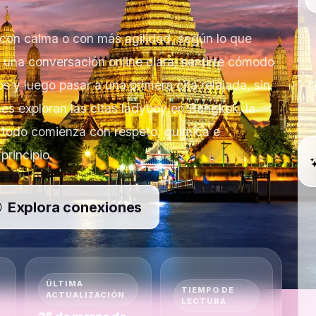
 con calma o con más agilidad, según lo que
una conversación online clara, sentirte cómodo
s y luego pasar a una primera cita relajada, sin
nes exploran las citas ladyboy en Bangkok, la
 todo comienza con respeto, química e
principio.
Explora conexiones
ÚLTIMA
TIEMPO DE
ACTUALIZACIÓN
LECTURA