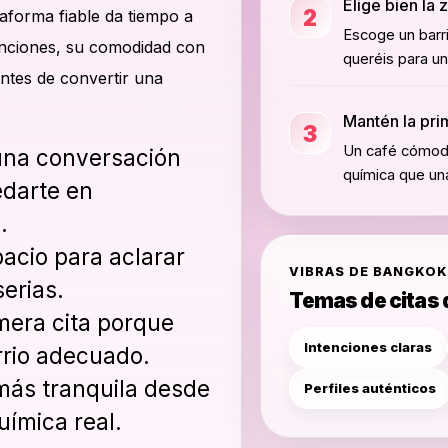
Elige bien la 
2
aforma fiable da tiempo a
Escoge un barr
nciones, su comodidad con
queréis para un
antes de convertir una
Mantén la prim
3
Un café cómodo
una conversación
química que una
edarte en
.
acio para aclarar
VIBRAS DE BANGKO
serias.
Temas de citas 
imera cita porque
Intenciones claras
arrio adecuado.
más tranquila desde
Perfiles auténticos
uímica real.