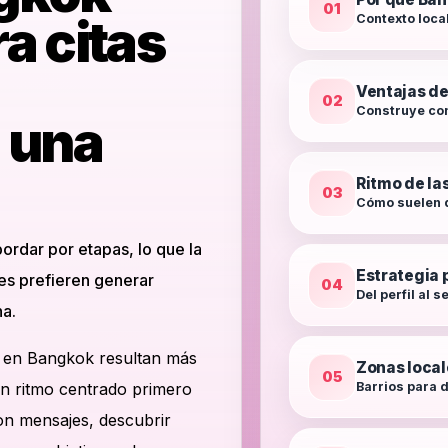
01
a citas
Contexto local
Ventajas de
02
Construye co
a una
Ritmo de las
03
Cómo suelen d
ordar por etapas, lo que la
Estrategia 
es prefieren generar
04
Del perfil al 
a.
y en Bangkok resultan más
Zonas local
05
n ritmo centrado primero
Barrios para d
n mensajes, descubrir