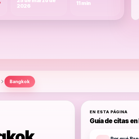
25 de marzo de
o
11 min
2026
Bangkok
EN ESTA PÁGINA
Guía de citas e
gkok
Por qué Ba