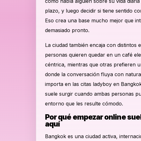
cómo habla alguien sobre su vida diaria 
plazo, y luego decidir si tiene sentido c
Eso crea una base mucho mejor que inte
demasiado pronto.
La ciudad también encaja con distintos es
personas quieren quedar en un café el
céntrica, mientras que otras prefieren u
donde la conversación fluya con naturali
importa en las citas ladyboy en Bangko
suele surgir cuando ambas personas pu
entorno que les resulte cómodo.
Por qué empezar online sue
aquí
Bangkok es una ciudad activa, internaci