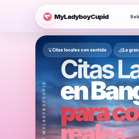
MyLadyboyCupid
Sob
Citas locales con sentido
La gran
Citas 
en Ban
para c
reales