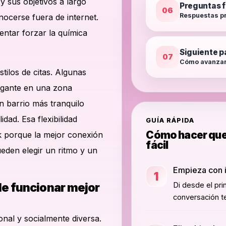
y sus objetivos a largo
Preguntas 
06
Respuestas pr
onocerse fuera de internet.
ntar forzar la química
Siguiente p
07
Cómo avanzar
tilos de citas. Algunas
egante en una zona
n barrio más tranquilo
dad. Esa flexibilidad
GUÍA RÁPIDA
Cómo hacer que 
k porque la mejor conexión
fácil
eden elegir un ritmo y un
Empieza con 
1
le funcionar mejor
Di desde el pri
conversación te
onal y socialmente diversa.