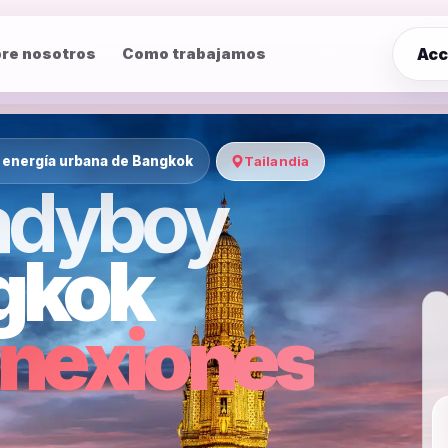
Acc
re nosotros
Como trabajamos
 energía urbana de Bangkok
Tailandia
Ladyboy
gkok
onexiones