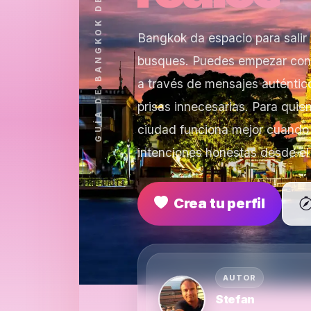
GUÍA DE BANGKOK DE MYLADYBOYCUPID
Bangkok da espacio para salir
busques. Puedes empezar con 
a través de mensajes auténtico
prisas innecesarias. Para quie
ciudad funciona mejor cuando
intenciones honestas desde el 
Crea tu perfil
AUTOR
Stefan