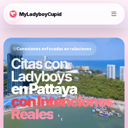
MyLadyboyCupid
Conexiones enfocadas en relaciones
Citas con
Ladyboys
en Pattaya
con Intenciones
Reales