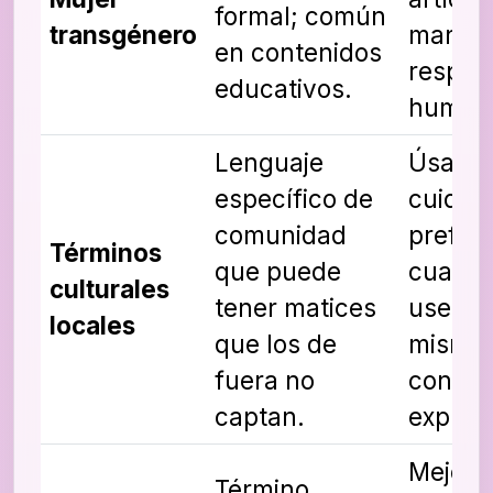
formal; común
transgénero
mantén
en contenidos
respet
educativos.
human
Lenguaje
Úsalos
específico de
cuidad
comunidad
prefer
Términos
que puede
cuando 
culturales
tener matices
use par
locales
que los de
misma 
fuera no
contex
captan.
explica
Mejor e
Término