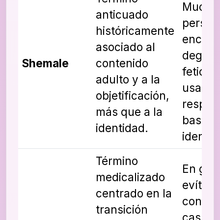
Mucha
anticuado
person
históricamente
encuen
asociado al
degrad
Shemale
contenido
fetichi
adulto y a la
usa le
objetificación,
respet
más que a la
basado
identidad.
identid
Término
En gen
medicalizado
evítalo
centrado en la
conver
transición
casual;