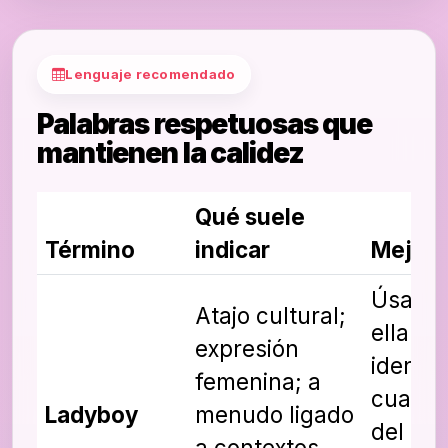
Lenguaje recomendado
Palabras respetuosas que
mantienen la calidez
Qué suele
Término
indicar
Mejor 
Úsalo 
Atajo cultural;
ella se
expresión
identif
femenina; a
cuando
Ladyboy
menudo ligado
del tér
a contextos