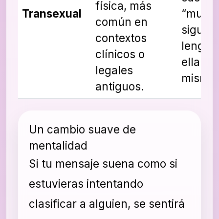
física, más
Transexual
“mujer 
común en
sigue e
contextos
lengua
clínicos o
ella us
legales
misma.
antiguos.
Un cambio suave de
mentalidad
Si tu mensaje suena como si
estuvieras intentando
clasificar a alguien, se sentirá