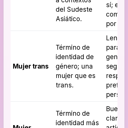
sí; evi
del Sudeste
como e
Asiático.
por def
Lengua
Término de
paragu
identidad de
genera
Mujer trans
género; una
seguro;
mujer que es
respeta
trans.
prefer
person
Bueno 
Término de
clarida
identidad más
Mujer
artícul