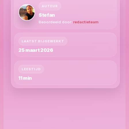
AUTEUR
Stefan
Beoordeeld door:
redactieteam
LAATST BIJGEWERKT
25 maart 2026
LEESTIJD
11 min