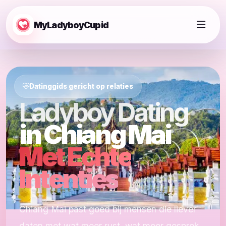
MyLadyboyCupid
Datinggids gericht op relaties
Ladyboy Dating
in Chiang Mai
Met Echte
Intenties
Chiang Mai past goed bij mensen die liever
daten met wat meer rust, wat meer gesprek