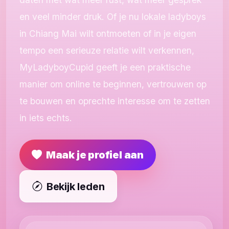
en veel minder druk. Of je nu lokale ladyboys
in Chiang Mai wilt ontmoeten of in je eigen
tempo een serieuze relatie wilt verkennen,
MyLadyboyCupid geeft je een praktische
manier om online te beginnen, vertrouwen op
te bouwen en oprechte interesse om te zetten
in iets echts.
Maak je profiel aan
Bekijk leden