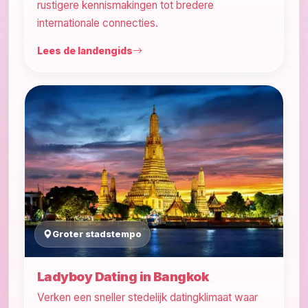
rustigere kennismakingen tot bredere
internationale connecties.
Lees de landengids
Groter stadstempo
Ladyboy Dating in Bangkok
Verken een sneller stedelijk datingklimaat waar