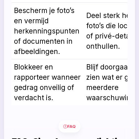
Bescherm je foto’s
Deel sterk herl
en vermijd
foto’s die locati
herkenningspunten
of privé-details
of documenten in
onthullen.
afbeeldingen.
Blokkeer en
Blijf doorgaan “
rapporteer wanneer
zien wat er geb
gedrag onveilig of
meerdere
verdacht is.
waarschuwingss
Vergelijking van veiligere en risicovo
FAQ