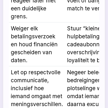
reageer later met
voelt of bang b
een duidelijke
match te verlie
grens.
Weiger elk
Stuur “kleine
betalingsverzoek
hulpbetalingen”
en houd financiën
cadeaubonnen 
gescheiden van
overschrijving
daten.
loyaliteit te bew
Let op respectvolle
Negeer beledig
communicatie,
bedreigingen of
inclusief hoe
plotselinge wo
iemand omgaat met
omdat iemand z
meningsverschillen.
daarna excusee