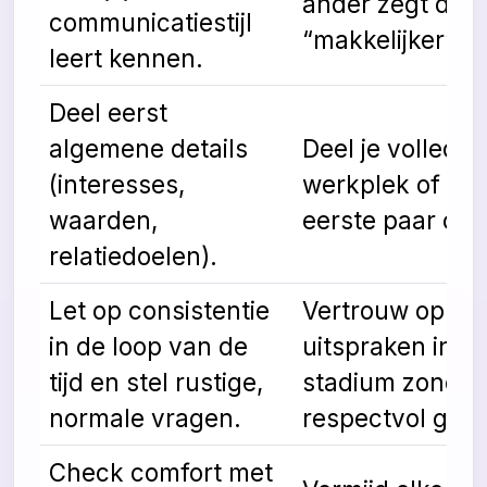
ander zegt dat 
communicatiestijl
“makkelijker” is
leert kennen.
Deel eerst
algemene details
Deel je volledi
(interesses,
werkplek of buu
waarden,
eerste paar cha
relatiedoelen).
Let op consistentie
Vertrouw op in
in de loop van de
uitspraken in e
tijd en stel rustige,
stadium zonder 
normale vragen.
respectvol gedr
Check comfort met