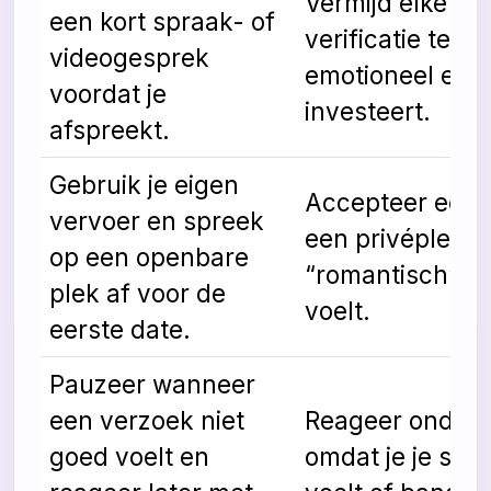
Vermijd elke vo
een kort spraak- of
verificatie terwij
videogesprek
emotioneel en f
voordat je
investeert.
afspreekt.
Gebruik je eigen
Accepteer een r
vervoer en spreek
een privéplek 
op een openbare
“romantisch” of
plek af voor de
voelt.
eerste date.
Pauzeer wanneer
een verzoek niet
Reageer onder 
goed voelt en
omdat je je sch