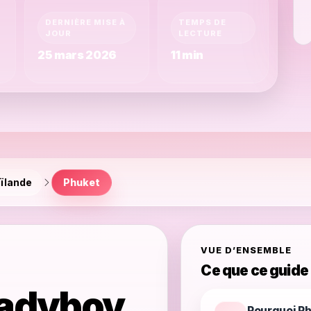
DERNIÈRE MISE À
TEMPS DE
JOUR
LECTURE
25 mars 2026
11 min
ïlande
Phuket
VUE D’ENSEMBLE
Ce que ce guide
Ladyboy
Pourquoi Ph