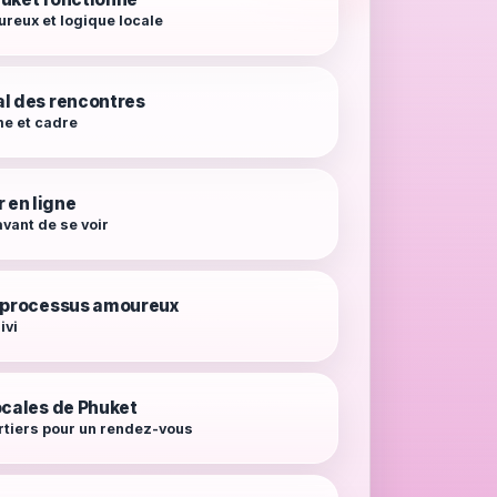
reux et logique locale
l des rencontres
me et cadre
en ligne
avant de se voir
r processus amoureux
ivi
ocales de Phuket
rtiers pour un rendez-vous