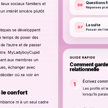
Questions 
lieux sociaux familiers et
06
Réponses prat
n intérêt sincère plutôt
La suite
07
tiques se développent
Passer de l’int
e temps de poser des
de l’autre et de passer
ntre. MyLadyboyCupid
GUIDE RAPIDE
frant aux membres un
Comment garder 
ques, échanger avec
relationnelle
 décider où se voir en
Écrivez comm
1
Les profils et
 le confort
lorsqu’ils para
mbiance ni à un seul cadre