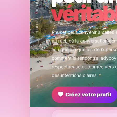
véritab
Phuket peut convenir à celles e
au réel, où la conversation c
lieu que lorsque les deux pers
comment la rencontre ladyboy 
respectueuse et tournée vers 
des intentions claires.
Créez votre profil