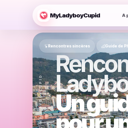
MyLadyboyCupid
A 
Rencontres sincères
Guide de P
Rencon
Ladybo
GUIDE LOCAL MYLADYBOYCUPID
Un guid
pour u