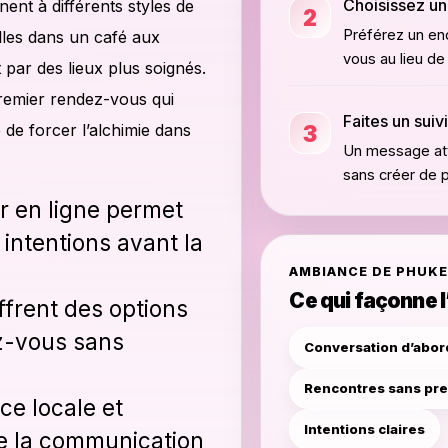
Choisissez un
nent à différents styles de
2
Préférez un end
lles dans un café aux
vous au lieu de l
ar des lieux plus soignés.
premier rendez-vous qui
Faites un suiv
3
 de forcer l’alchimie dans
Un message att
sans créer de 
 en ligne permet
intentions avant la
AMBIANCE DE PHUK
Ce qui façonne 
ffrent des options
z-vous sans
Conversation d’abor
Rencontres sans pr
e locale et
Intentions claires
re la communication