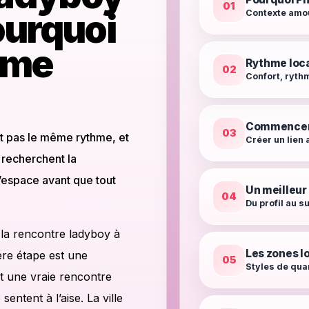
01
ourquoi
Contexte amou
lme
Rythme loca
02
Confort, ryth
Commencer 
03
t pas le même rythme, et
Créer un lien 
 recherchent la
d’espace avant que tout
Un meilleu
04
Du profil au su
 la rencontre ladyboy à
Les zones l
ère étape est une
05
Styles de qua
nt une vraie rencontre
ntent à l’aise. La ville