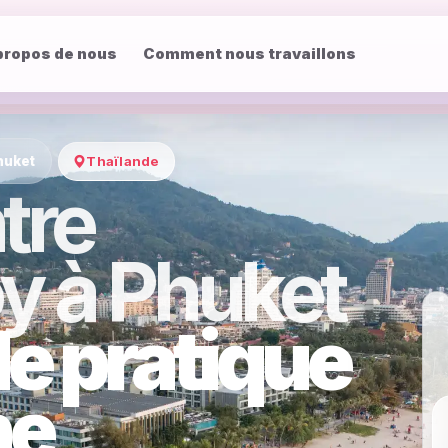
propos de nous
Comment nous travaillons
huket
Thaïlande
tre
y à Phuket
e pratique
ne