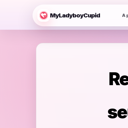
MyLadyboyCupid
A 
Re
se