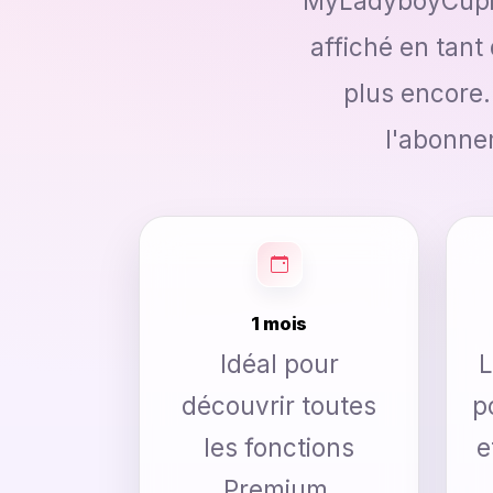
MyLadyboyCupid.
affiché en tan
plus encore
l'abonnem
1 mois
Idéal pour
L
découvrir toutes
p
les fonctions
e
Premium.