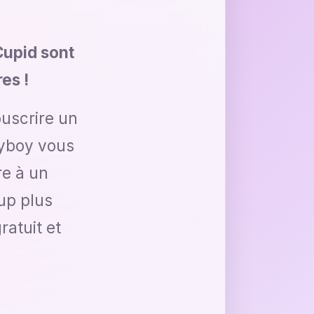
Cupid sont
es !
uscrire un
dyboy vous
re à un
up plus
atuit et