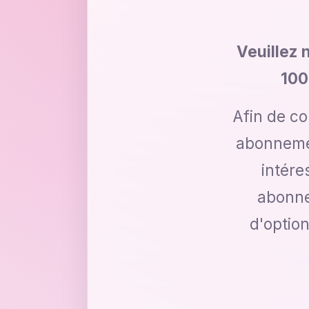
Veuillez 
100
Afin de c
abonnemen
intére
abonne
d'optio