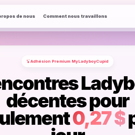
propos de nous
Comment nous travaillons
Adhésion Premium MyLadyboyCupid
ncontres Lady
décentes pour
ulement
0,27 $