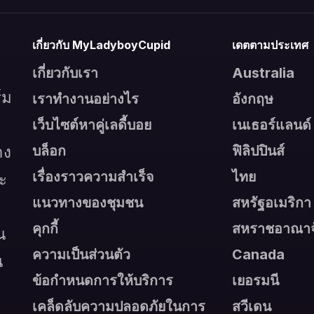
เกี่ยวกับ MyLadyboyCupid
เดตตามประเทศ
เกี่ยวกับเรา
Australia
์ม
เราทำงานอย่างไร
อังกฤษ
เว็บไซต์หาคู่เลดี้บอย
เนเธอร์แลนด์
าง
บล็อก
ฟิลิปปินส์
เรื่องราวความสำเร็จ
ไทย
ละ
แนวทางของชุมชน
สหรัฐอเมริกา
คุกกี้
สหราชอาณาจ
น
ความเป็นส่วนตัว
Canada
น
ข้อกำหนดการให้บริการ
เยอรมนี
เคล็ดลับความปลอดภัยในการ
สวีเดน