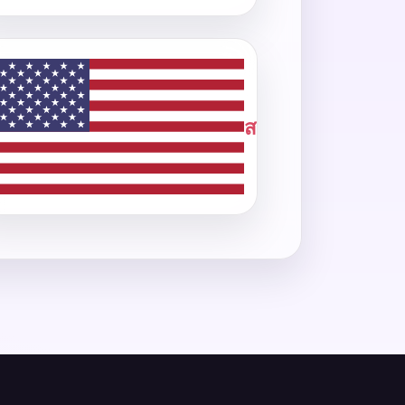
สหรัฐอเมริกา