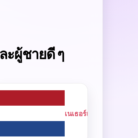
ะผู้ชายดี ๆ
ษ
เนเธอร์แลนด์