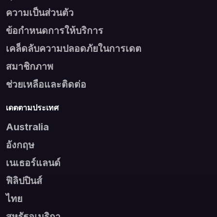
ความเป็นส่วนตัว
ข้อกำหนดการให้บริการ
เคล็ดลับความปลอดภัยในการเดต
สมาชิกภาพ
ช่วยเหลือและติดต่อ
เดตตามประเทศ
Australia
อังกฤษ
เนเธอร์แลนด์
ฟิลิปปินส์
ไทย
สหรัฐอเมริกา