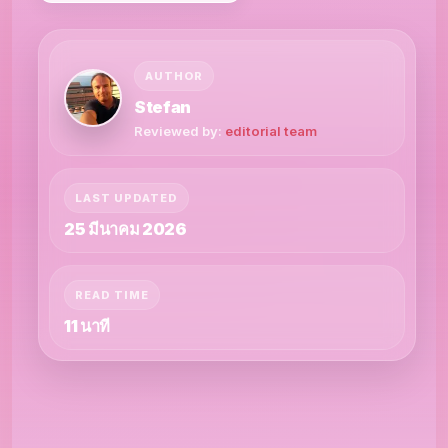
AUTHOR
Stefan
Reviewed by:
editorial team
LAST UPDATED
25 มีนาคม 2026
READ TIME
11 นาที